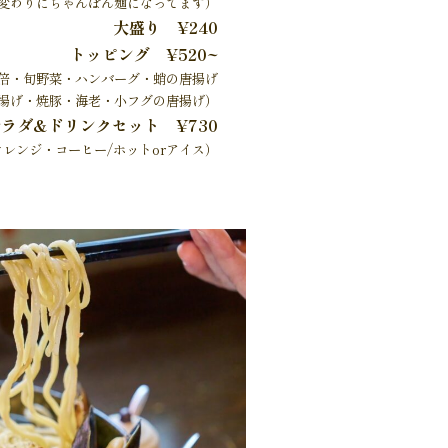
変わりにちゃんぽん麺になってます）
大盛り ¥240
トッピング ¥520~
2倍・旬野菜・ハンバーグ・蛸の唐揚げ
揚げ・焼豚・海老・小フグの唐揚げ）
サラダ&ドリンクセット
¥730
オレンジ・コーヒー/ホットorアイス）