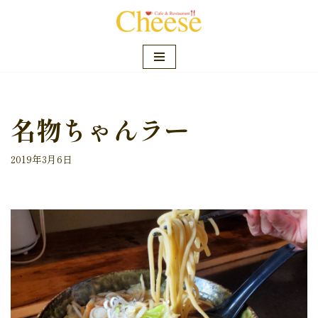
コ
ン
テ
ン
ツ
名物ちゃんラー
へ
ス
キ
2019年3月6日
ッ
プ