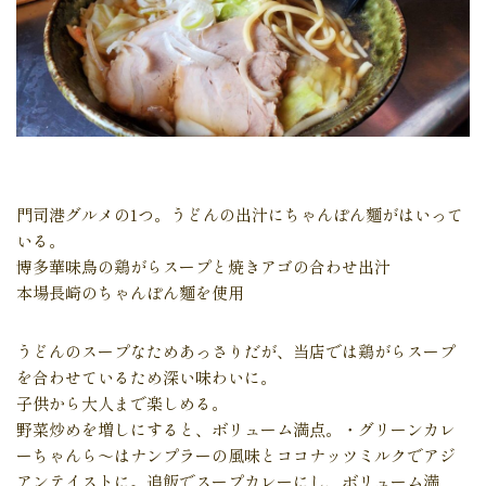
門司港グルメの1つ。うどんの出汁にちゃんぽん麵がはいって
いる。
博多華味鳥の鶏がらスープと焼きアゴの合わせ出汁
本場長崎のちゃんぽん麵を使用
うどんのスープなためあっさりだが、当店では鶏がらスープ
を合わせているため深い味わいに。
子供から大人まで楽しめる。
野菜炒めを増しにすると、ボリューム満点。・グリーンカレ
ーちゃんら～はナンプラーの風味とココナッツミルクでアジ
アンテイストに。追飯でスープカレーにし、ボリューム満